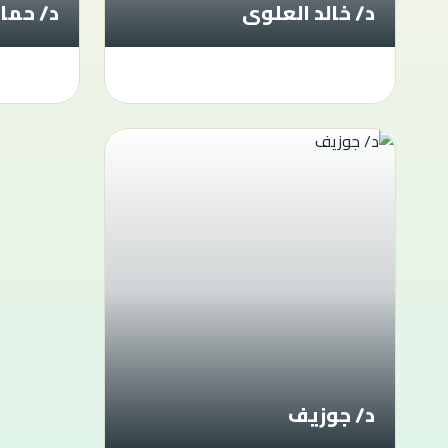
د/ خالد العلوى
د/ حما
د/ جوزيف