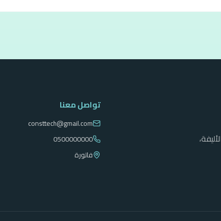
تواصل معنا
consttech@gmail.com
أليفة،
0500000000
فاتورة