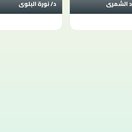
د الشمرى
د/ نورة البلوى